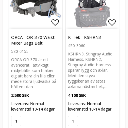
Lägg till i favoritlistan
Lägg till i favoritlistan
Lägg t
Lägg t
ORCA - OR-370 Waist
K-Tek - KSHRN3
Mixer Bags Belt
450-3060
580-0155
KSHRN3, Stingray Audio
Harness. KSHRN2,
ORCA OR-370 är ett
Stingray Audio Harness
avancerat, lättviktigt
sparar rygg och axlar.
midjebälte som hjälper
Med den styva
dig att bära din lilla eller
ryggskenan avlastas
medelstora ljudväska på
axlarna nästan helt,…
höften utan…
2 590 SEK
4 100 SEK
Leverans:
Normal
Leverans:
Normal
leveranstid 10-14 dagar
leveranstid 10-14 dagar