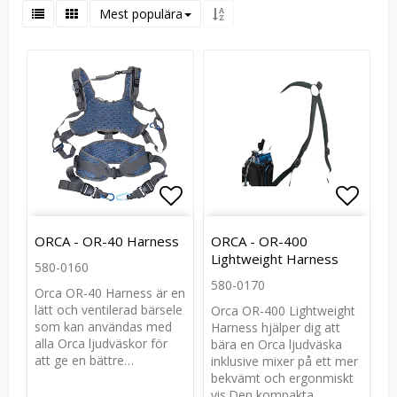
Mest populära
Lägg till i favoritlistan
Lägg till i favoritlistan
Lägg t
Lägg t
ORCA - OR-40 Harness
ORCA - OR-400
Lightweight Harness
580-0160
580-0170
Orca OR-40 Harness är en
lätt och ventilerad bärsele
Orca OR-400 Lightweight
som kan användas med
Harness hjälper dig att
alla Orca ljudväskor för
bära en Orca ljudväska
att ge en bättre…
inklusive mixer på ett mer
bekvämt och ergonmiskt
vis.Den kompakta…