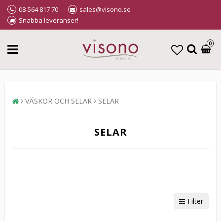
08-564 817 70
sales@visono.se
Snabba leveranser!
0
VÄSKOR OCH SELAR
SELAR
SELAR
Filter