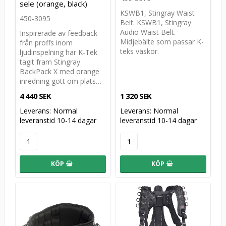
sele (orange, black)
KSWB1, Stingray Waist
450-3095
Belt. KSWB1, Stingray
Audio Waist Belt.
Inspirerade av feedback
Midjebälte som passar K-
från proffs inom
teks väskor.
ljudinspelning har K-Tek
tagit fram Stingray
BackPack X med orange
inredning gott om plats…
4 440 SEK
1 320 SEK
Leverans:
Normal
Leverans:
Normal
leveranstid 10-14 dagar
leveranstid 10-14 dagar
KÖP
KÖP