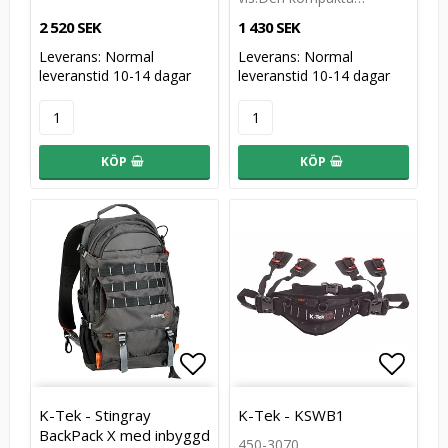
2 520 SEK
1 430 SEK
Leverans:
Normal
Leverans:
Normal
leveranstid 10-14 dagar
leveranstid 10-14 dagar
KÖP
KÖP
Lägg till i favoritlistan
Lägg till i favoritlistan
Lägg t
Lägg t
K-Tek - Stingray
K-Tek - KSWB1
BackPack X med inbyggd
450-3070