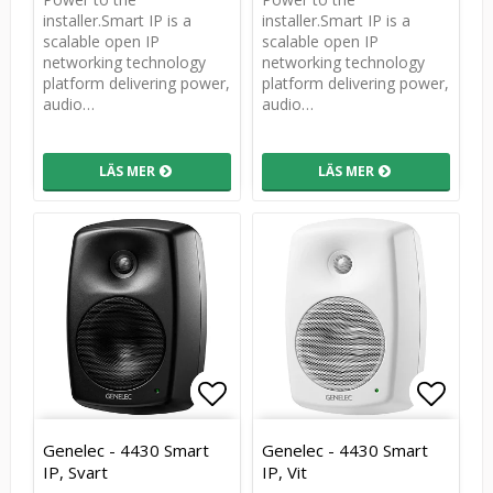
installer.Smart IP is a
installer.Smart IP is a
scalable open IP
scalable open IP
networking technology
networking technology
platform delivering power,
platform delivering power,
audio…
audio…
LÄS MER
LÄS MER
Lägg till i favoritlistan
Lägg till i favoritlistan
Lägg t
Lägg t
Genelec - 4430 Smart
Genelec - 4430 Smart
IP, Svart
IP, Vit