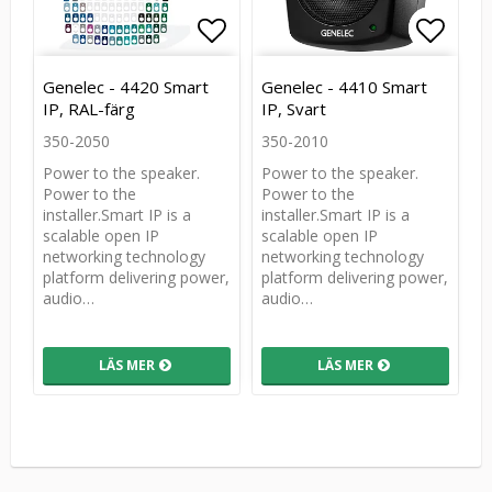
Lägg till i favoritlistan
Lägg t
Lägg t
Genelec - 4420 Smart
Genelec - 4410 Smart
IP, RAL-färg
IP, Svart
350-2050
350-2010
Power to the speaker.
Power to the speaker.
Power to the
Power to the
installer.Smart IP is a
installer.Smart IP is a
scalable open IP
scalable open IP
networking technology
networking technology
platform delivering power,
platform delivering power,
audio…
audio…
LÄS MER
LÄS MER