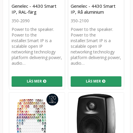
Lägg till i favoritlistan
Lägg t
Genelec - 4430 Smart
Genelec - 4430 Smart
IP, RAL-färg
IP, Rå aluminium
350-2090
350-2100
Power to the speaker.
Power to the speaker.
Power to the
Power to the
installer.Smart IP is a
installer.Smart IP is a
scalable open IP
scalable open IP
networking technology
networking technology
platform delivering power,
platform delivering power,
audio…
audio…
LÄS MER
LÄS MER