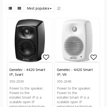
Mest populära
Lägg till i favoritlistan
Lägg till i favoritlistan
Lägg t
Lägg t
Genelec - 4420 Smart
Genelec - 4420 Smart
IP, Svart
IP, Vit
350-2030
350-2040
Power to the speaker.
Power to the speaker.
Power to the
Power to the
installer.Smart IP is a
installer.Smart IP is a
scalable open IP
scalable open IP
networking technology
networking technology