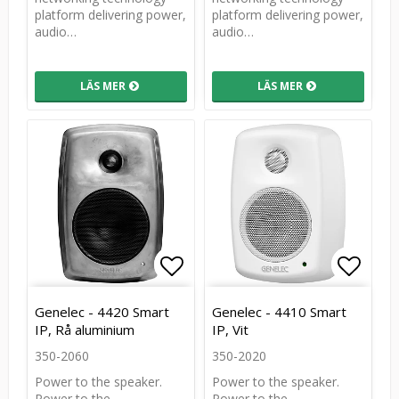
platform delivering power,
platform delivering power,
audio…
audio…
LÄS MER
LÄS MER
Lägg till i favoritlistan
Lägg till i favoritlistan
Lägg t
Lägg t
Genelec - 4420 Smart
Genelec - 4410 Smart
IP, Rå aluminium
IP, Vit
350-2060
350-2020
Power to the speaker.
Power to the speaker.
Power to the
Power to the