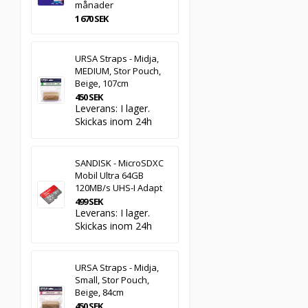
månader
1 670 SEK
URSA Straps - Midja,
MEDIUM, Stor Pouch,
Beige, 107cm
450 SEK
Leverans:
I lager.
Skickas inom 24h
SANDISK - MicroSDXC
Mobil Ultra 64GB
120MB/s UHS-I Adapt
499 SEK
Leverans:
I lager.
Skickas inom 24h
URSA Straps - Midja,
Small, Stor Pouch,
Beige, 84cm
450 SEK