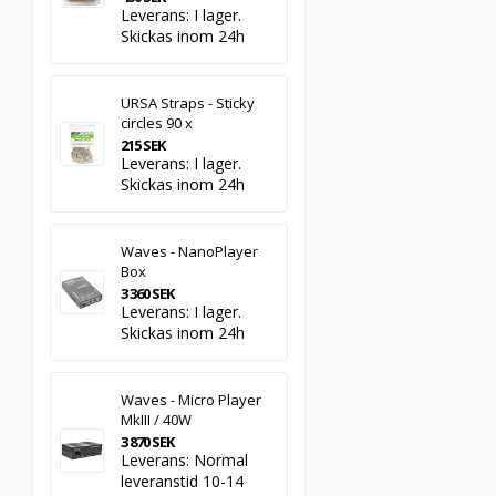
Leverans:
I lager.
Skickas inom 24h
URSA Straps - Sticky
circles 90 x
215 SEK
Leverans:
I lager.
Skickas inom 24h
Waves - NanoPlayer
Box
3 360 SEK
Leverans:
I lager.
Skickas inom 24h
Waves - Micro Player
MkIII / 40W
3 870 SEK
Leverans:
Normal
leveranstid 10-14