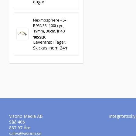
dagar
Nexmosphere - S-
B95N33, 100t cyc,
19mm, 30cm, IP40
105 SEK
Leverans:
I lager.
Skickas inom 24h
Visono Media AB
Integritetssky
Såå 406
837 97 Åre
sales@visono.se