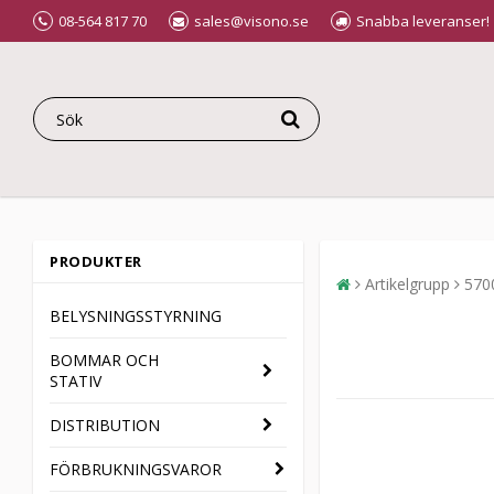
08-564 817 70
sales@visono.se
Snabba leveranser!
PRODUKTER
Artikelgrupp
570
BELYSNINGSSTYRNING
BOMMAR OCH
STATIV
DISTRIBUTION
FÖRBRUKNINGSVAROR